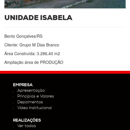
UNIDADE ISABELA
Bento Gonçalves/RS
Cliente: Grupo M Dias Branco
Área Construída: 3.286,40 m2
Ampliação área de PRODUÇÃO
EMPRESA
Apresentação
Principios e Valores
Depoimentos
Vídeo Institucional
REALIZAÇÕES
Ver todas