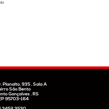
ção
. Planalto, 935 . Sala A
irro São Bento
nto Gonçalves . RS
EP 95703-164
4 3452.3530