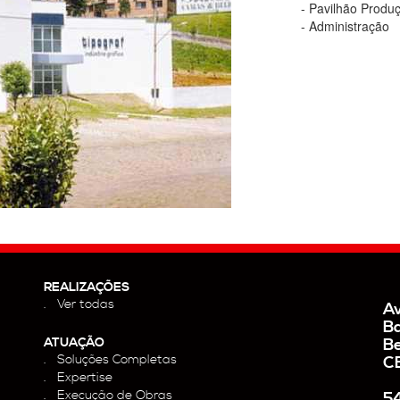
- Pavilhão Produ
- Administração
REALIZAÇÕES
Ver todas
Av
Ba
ATUAÇÃO
Be
Soluções Completas
C
Expertise
Execução de Obras
5