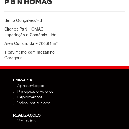
P & N HOMAG
Bento Gonçalves/RS
Cliente: P&N HOMAG
Importação e Comércio Ltda
Área Construída = 700,64 m²
1 pavimento com mezanino
Garagens
EMPRESA
Apresentação
Principios e Valores
Depoimentos
Vídeo Institucional
REALIZAÇÕES
Ver todas