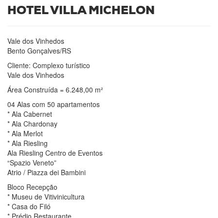
HOTEL VILLA MICHELON
Vale dos Vinhedos
Bento Gonçalves/RS
Cliente: Complexo turístico
Vale dos Vinhedos
Área Construída = 6.248,00 m²
04 Alas com 50 apartamentos
* Ala Cabernet
* Ala Chardonay
* Ala Merlot
* Ala Riesling
Ala Riesling Centro de Eventos
“Spazio Veneto”
Atrio / Piazza dei Bambini
Bloco Recepção
* Museu de Vitivinicultura
* Casa do Filó
* Prédio Restaurante