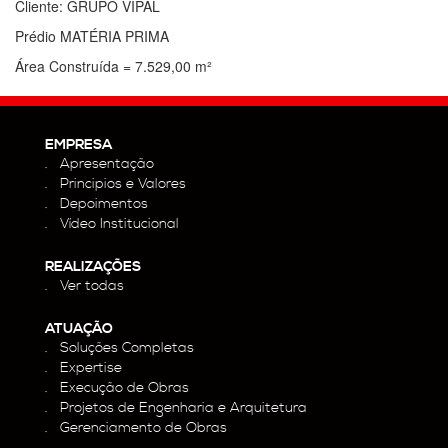
Cliente: GRUPO VIPAL
Prédio MATÉRIA PRIMA
Área Construída = 7.529,00 m²
EMPRESA
Apresentação
Principios e Valores
Depoimentos
Vídeo Institucional
REALIZAÇÕES
Ver todas
ATUAÇÃO
Soluções Completas
Expertise
Execução de Obras
Projetos de Engenharia e Arquitetura
Gerenciamento de Obras